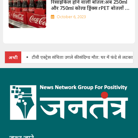
रिसाइकिल होने वाली बोतल:अब 250ml
और 750ml कोल्ड ड्रिंक्स rPET बोतलों में
मिलेंगी
October 6, 2023
टीवी एक्ट्रेस संचिता उगले की संदिग्ध मौत: घर में फंदे से लटका मिला शव
अभी
जरूर जाने