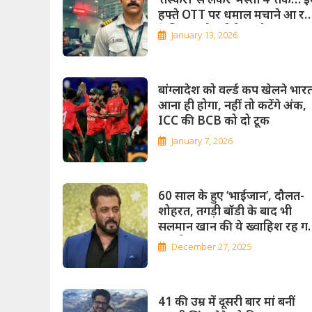
हफ्ते OTT पर धमाल मचाने आ रह
ये फिल्में और सीरीज, होगा फुल
January 13, 2026
एंटरटेनमेंट
बांग्लादेश को वर्ल्ड कप खेलने भार
आना ही होगा, नहीं तो कटेंगे अंक,
ICC की BCB को दो टूक
January 7, 2026
60 साल के हुए ‘भाईजान’, दौलत-
शोहरत, तगड़ी बॉडी के बाद भी
सलमान खान की ये ख्वाहिश रह ग
अधूरी
December 27, 2025
41 की उम्र में दूसरी बार मां बनीं