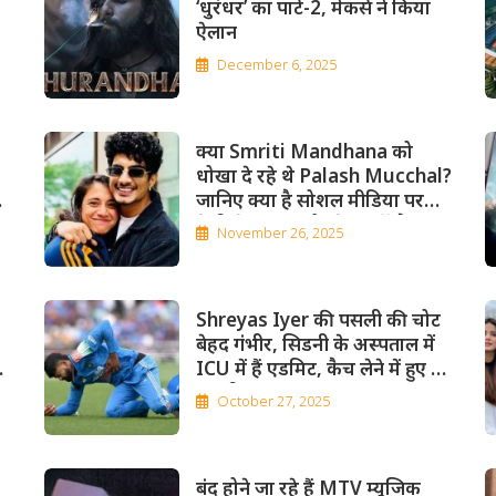
‘धुरंधर’ का पार्ट-2, मेकर्स ने किया
ऐलान
December 6, 2025
क्‍या Smriti Mandhana को
धोखा दे रहे थे Palash Mucchal?
जानिए क्या है सोशल मीडिया पर
तेजी से वायरल हो रहे फ्लर्टी चैट्स
November 26, 2025
का सच
Shreyas Iyer की पसली की चोट
बेहद गंभीर, सिडनी के अस्पताल में
ICU में हैं एडमिट, कैच लेने में हुए थे
जख्मी
October 27, 2025
बंद होने जा रहे हैं MTV म्यूजिक