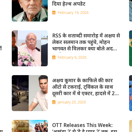
दिया हेल्थ अपडेट
February 19, 2026
RSS के शताब्दी समारोह में अक्षय से
लेकर सलमान तक पहुंचे, मोहन
ी
भागवत से मिलकर क्या बोले अदनान
सामी?
February 9, 2026
अक्षय कुमार के काफिले की कार
ऑटो से टकराई, ट्विंकल के साथ
दूसरी कार में थे एक्टर, हादसे में 2
लोग घायल
January 20, 2026
OTT Releases This Week:
इस
‘अखंडा 2’ से ‘दे दे प्यार 2’ तक, इस