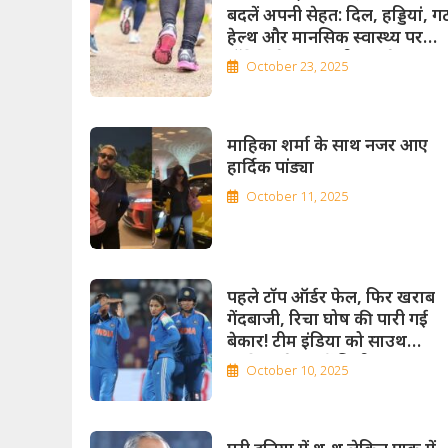
बदलें अपनी सेहत: दिल, हड्डियां, ग
हेल्थ और मानसिक स्वास्थ्य पर
वॉकिंग के चमत्कारी फायदे
October 23, 2025
माहिका शर्मा के साथ नजर आए
हार्दिक पांड्या
October 11, 2025
पहले टॉप ऑर्डर फेल, फिर खराब
गेंदबाजी, रिचा घोष की पारी गई
बेकार! टीम इंडिया को साउथ
अफ्रीका के हाथों मिली हार
October 10, 2025