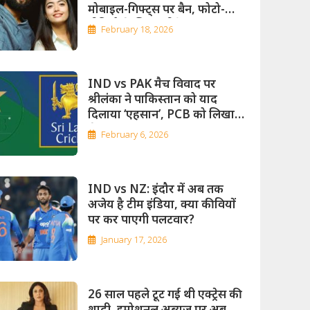
मोबाइल-गिफ्ट्स पर बैन, फोटो-
वीडियो के लिए एग्रीमेंट हुआ साइन
February 18, 2026
IND vs PAK मैच विवाद पर
श्रीलंका ने पाकिस्तान को याद
दिलाया ‘एहसान’, PCB को लिखा
लेटर
February 6, 2026
IND vs NZ: इंदौर में अब तक
अजेय है टीम इंडिया, क्या कीवियों
पर कर पाएगी पलटवार?
January 17, 2026
26 साल पहले टूट गई थी एक्ट्रेस की
शादी, इमोशनल अब्यूज पर अब