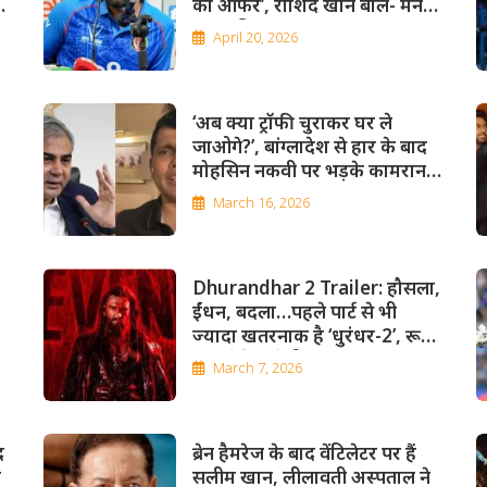
का ऑफर’, राशिद खान बोले- मैंने
ठुकरा दिया
April 20, 2026
‘अब क्या ट्रॉफी चुराकर घर ले
जाओगे?’, बांग्लादेश से हार के बाद
मोहसिन नकवी पर भड़के कामरान
अकमल
March 16, 2026
Dhurandhar 2 Trailer: हौसला,
,
ईंधन, बदला…पहले पार्ट से भी
ज्यादा खतरनाक है ‘धुरंधर-2’, रूह
कंपा देंगे कई सीन्स
March 7, 2026
द
ब्रेन हैमरेज के बाद वेंटिलेटर पर हैं
ल
सलीम खान, लीलावती अस्पताल ने